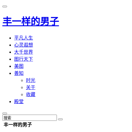
丰一样的男子
平凡人生
心灵遐想
大千世界
图行天下
美图
善知
时光
关于
收藏
殿堂
丰一样的男子