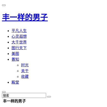
丰一样的男子
平凡人生
心灵遐想
大千世界
图行天下
美图
善知
时光
关于
收藏
殿堂
丰一样的男子