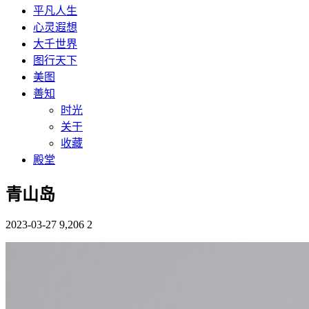
平凡人生
心灵遐想
大千世界
图行天下
美图
善知
时光
关于
收藏
殿堂
青山岛
2023-03-27
9,206
2