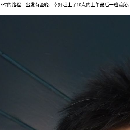
的路程，出发有些晚，幸好赶上了10点的上午最后一班渡船，上岛的