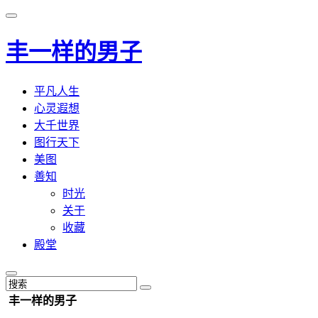
丰一样的男子
平凡人生
心灵遐想
大千世界
图行天下
美图
善知
时光
关于
收藏
殿堂
丰一样的男子