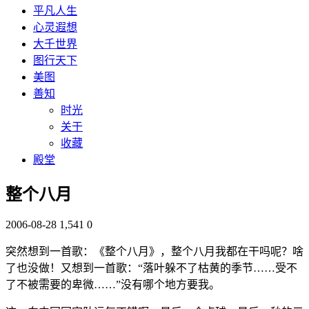
平凡人生
心灵遐想
大千世界
图行天下
美图
善知
时光
关于
收藏
殿堂
整个八月
2006-08-28
1,541
0
突然想到一首歌：《整个八月》，整个八月我都在干吗呢？啥
了也没做！又想到一首歌：“落叶躲不了枯黄的季节……受不
了不被需要的卑微……”没有哪个地方要我。