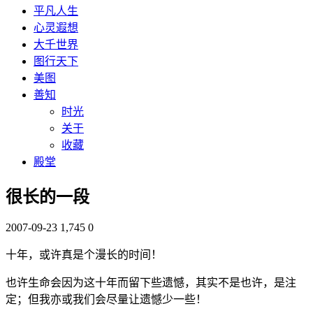
平凡人生
心灵遐想
大千世界
图行天下
美图
善知
时光
关于
收藏
殿堂
很长的一段
2007-09-23
1,745
0
十年，或许真是个漫长的时间！
也许生命会因为这十年而留下些遗憾，其实不是也许，是注
定；但我亦或我们会尽量让遗憾少一些！