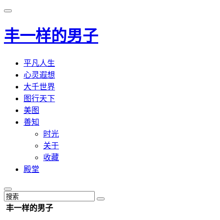
丰一样的男子
平凡人生
心灵遐想
大千世界
图行天下
美图
善知
时光
关于
收藏
殿堂
丰一样的男子