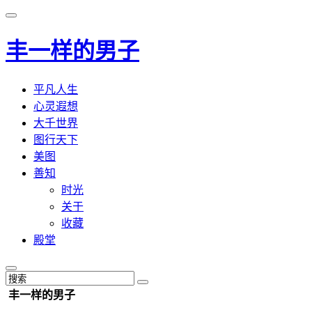
丰一样的男子
平凡人生
心灵遐想
大千世界
图行天下
美图
善知
时光
关于
收藏
殿堂
丰一样的男子