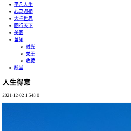
平凡人生
心灵遐想
大千世界
图行天下
美图
善知
时光
关于
收藏
殿堂
人生得意
2021-12-02
1,548
0