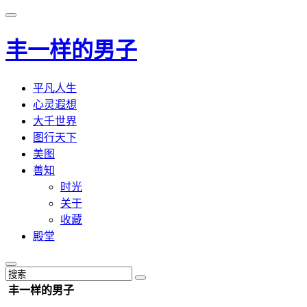
丰一样的男子
平凡人生
心灵遐想
大千世界
图行天下
美图
善知
时光
关于
收藏
殿堂
丰一样的男子