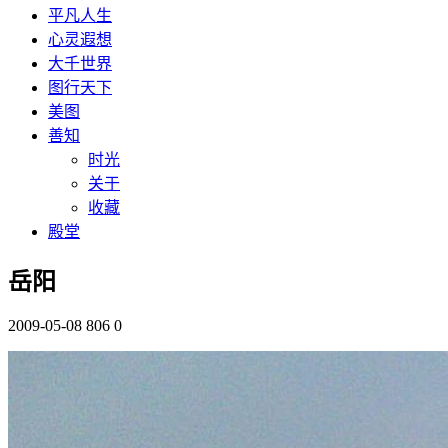
平凡人生
心灵遐想
大千世界
图行天下
美图
善知
时光
关于
收藏
殿堂
岳阳
2009-05-08
806
0