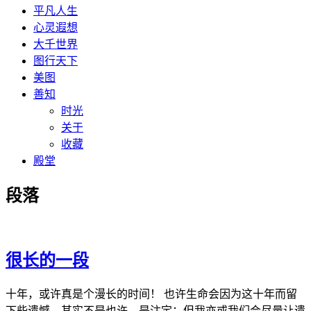
平凡人生
心灵遐想
大千世界
图行天下
美图
善知
时光
关于
收藏
殿堂
段落
很长的一段
十年，或许真是个漫长的时间！ 也许生命会因为这十年而留
下些遗憾，其实不是也许，是注定；但我亦或我们会尽量让遗