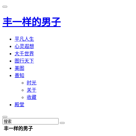
丰一样的男子
平凡人生
心灵遐想
大千世界
图行天下
美图
善知
时光
关于
收藏
殿堂
丰一样的男子