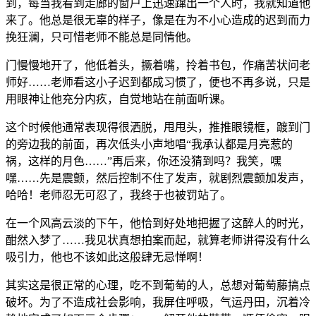
到，每当我看到走廊的窗户上迅速蹿出一个人时，我就知道他
来了。他总是很无辜的样子，像是在为不小心造成的迟到而力
挽狂澜，只可惜老师不能总是同情他。
门慢慢地开了，他低着头，撅着嘴，拎着书包，作痛苦状问老
师好……老师看这小子迟到都成习惯了，便也不再多说，只是
用眼神让他充分内疚，自觉地站在前面听课。
这个时候他通常表现得很洒脱，甩甩头，推推眼镜框，踱到门
的旁边我的前面，再次低头小声地唱“我承认都是月亮惹的
祸，这样的月色……”再后来，你还没猜到吗？我笑，嘿
嘿……先是震颤，然后控制不住了发声，就剧烈震颤加发声，
哈哈！老师忍无可忍了，我终于也被罚站了。
在一个风高云淡的下午，他恰到好处地把握了这醉人的时光，
酣然入梦了……我见状真想拍案而起，就算老师讲得没有什么
吸引力，他也不该如此这般肆无忌惮啊！
其实这是很正常的心理，吃不到葡萄的人，总想对葡萄藤搞点
破坏。为了不造成社会影响，我屏住呼吸，气运丹田，沉着冷