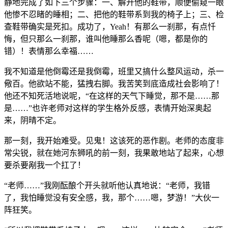
静地完成了如下三个步骤：一、解开他的鞋带，顺便偷窥一眼
他惨不忍睹的睡相；二、把他的鞋带系到我的椅子上；三、检
查鞋带确实是死扣。成功了，Yeah！有那么一刹那，有点忏
悔，但只那么一刹那，谁叫他睡那么香呢（嗯，都是你的
错）！表情那么幸福……
我不知道是他倒霉还是我倒霉，班里又搞什么整风运动，杀一
儆百。他欲站不能，猛拽右脚。我苦笑到底造成社会影响了！
他还不知死活地说呢，“在这样的天气下睡觉，那不是……那
是……”也许老师对这样的学生格外反感，表情开始深奥起
来，阴晴不定。
那一刻，我开始难受。见鬼！这该死的恶作剧。老师的态度非
常尖锐，就在她河东狮吼的前一刻，我果敢地站了起来，心想
要杀要剐我一个扛了！
“老师……”我刚酝酿个开头就听他认真地说：“老师，我错
了，我怕睡觉没有安全感，我，那个……嗯，梦游！”大伙一
阵狂笑。