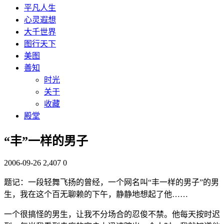
平凡人生
心灵遐想
大千世界
图行天下
美图
善知
时光
关于
收藏
殿堂
“丰”一样的男子
2006-09-26
2,407
0
题记：一段轻舞飞扬的曾经，一个网名叫“丰一样的男子”的男
生，我在这个百无聊赖的下午，静静地想起了他……
一个很搞怪的男生，让我不分场合的忍俊不禁。他每天按时迟