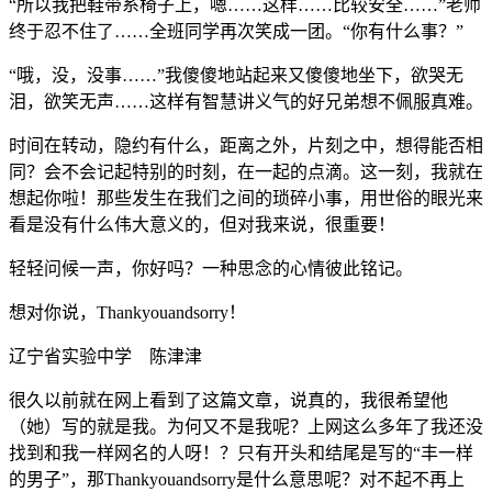
“所以我把鞋带系椅子上，嗯……这样……比较安全……”老师
终于忍不住了……全班同学再次笑成一团。“你有什么事？”
“哦，没，没事……”我傻傻地站起来又傻傻地坐下，欲哭无
泪，欲笑无声……这样有智慧讲义气的好兄弟想不佩服真难。
时间在转动，隐约有什么，距离之外，片刻之中，想得能否相
同？会不会记起特别的时刻，在一起的点滴。这一刻，我就在
想起你啦！那些发生在我们之间的琐碎小事，用世俗的眼光来
看是没有什么伟大意义的，但对我来说，很重要！
轻轻问候一声，你好吗？一种思念的心情彼此铭记。
想对你说，Thankyouandsorry！
辽宁省实验中学 陈津津
很久以前就在网上看到了这篇文章，说真的，我很希望他
（她）写的就是我。为何又不是我呢？上网这么多年了我还没
找到和我一样网名的人呀！？只有开头和结尾是写的“丰一样
的男子”，那Thankyouandsorry是什么意思呢？对不起不再上