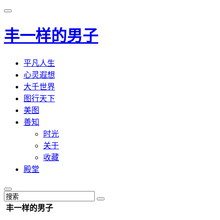
丰一样的男子
平凡人生
心灵遐想
大千世界
图行天下
美图
善知
时光
关于
收藏
殿堂
丰一样的男子