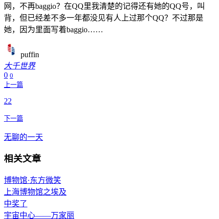
网，不再baggio？在QQ里我清楚的记得还有她的QQ号，叫
背，但已经差不多一年都没见有人上过那个QQ？不过那是
她，因为里面写着baggio……
puffin
大千世界
0
0
上一篇
22
下一篇
无聊的一天
相关文章
博物馆·东方微笑
上海博物馆之埃及
中奖了
宇宙中心——万家丽