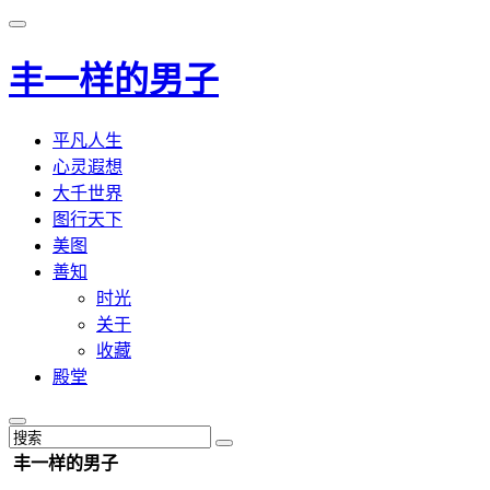
丰一样的男子
平凡人生
心灵遐想
大千世界
图行天下
美图
善知
时光
关于
收藏
殿堂
丰一样的男子