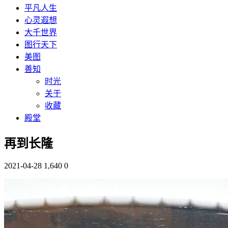
平凡人生
心灵遐想
大千世界
图行天下
美图
善知
时光
关于
收藏
殿堂
再到长隆
2021-04-28
1,640
0