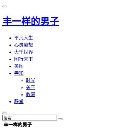
丰一样的男子
平凡人生
心灵遐想
大千世界
图行天下
美图
善知
时光
关于
收藏
殿堂
丰一样的男子