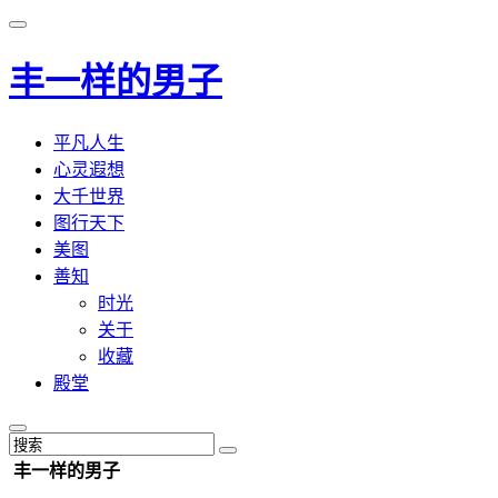
丰一样的男子
平凡人生
心灵遐想
大千世界
图行天下
美图
善知
时光
关于
收藏
殿堂
丰一样的男子