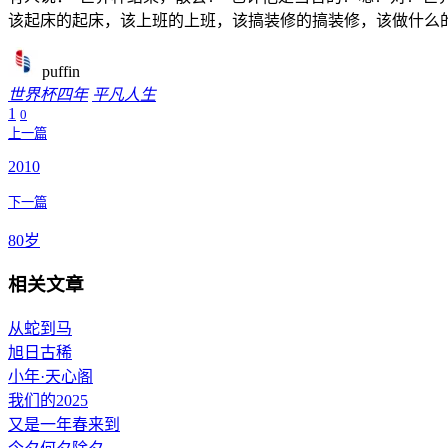
该起床的起床，该上班的上班，该搞装修的搞装修，该做什么
puffin
世界杯
四年
平凡人生
1
0
上一篇
2010
下一篇
80岁
相关文章
从蛇到马
旭日古稀
小年·天心阁
我们的2025
又是一年春来到