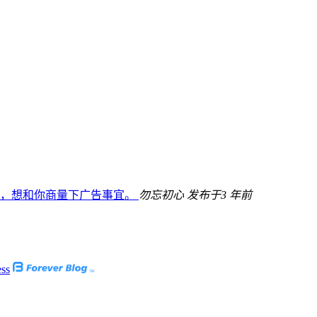
93，想和你商量下广告事宜。
勿忘初心
发布于3 年前
ss