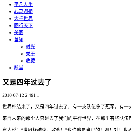
平凡人生
心灵遐想
大千世界
图行天下
美图
善知
时光
关于
收藏
殿堂
又是四年过去了
2010-07-12
2,491
1
世界杯结束了，又是四年过去了，有一支队伍拿了冠军，有一
来自未来的那个人只是去了我们的平行世界，在那里有些队伍
有人说：“世界杯结束，散会！”也许他是当官的！嗯！对！