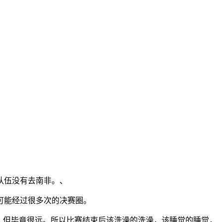
队伍没有去南非。、
可能经过很多次的决赛圈。
，但毕竟很远。所以比赛结束后该洗澡的洗澡，该睡觉的睡觉，