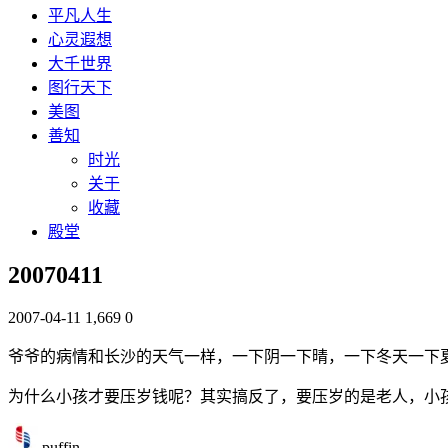
平凡人生
心灵遐想
大千世界
图行天下
美图
善知
时光
关于
收藏
殿堂
20070411
2007-04-11
1,669
0
爷爷的病情和长沙的天气一样，一下阴一下晴，一下冬天一下
为什么小孩才要压岁钱呢？其实搞反了，要压岁的是老人，小
puffin