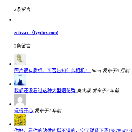
2条留言
zctcz.cc（fyydnz.com)
2条留言
照片很有质感。可否告知什么相机？
Jiang
发布于6 月前
我都还没看过这种大型烟花秀
秦大叔
发布于2 年前
玩得开心
发布于2 年前
你好，看你的站做的挺不错的，空了联系下我15878941