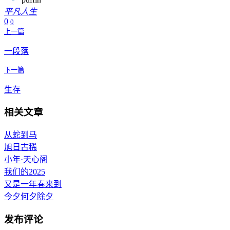
平凡人生
0
0
上一篇
一段落
下一篇
生存
相关文章
从蛇到马
旭日古稀
小年·天心阁
我们的2025
又是一年春来到
今夕何夕除夕
发布评论