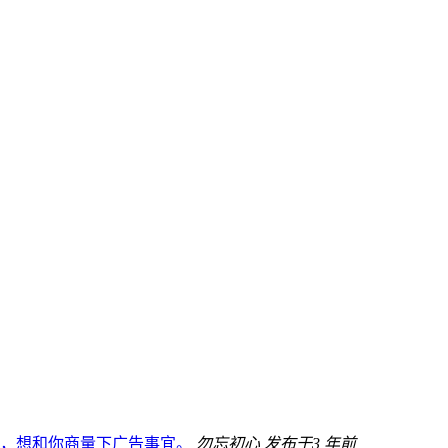
93，想和你商量下广告事宜。
勿忘初心
发布于3 年前