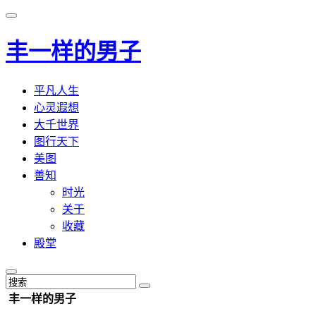
丰一样的男子
平凡人生
心灵遐想
大千世界
图行天下
美图
善知
时光
关于
收藏
殿堂
丰一样的男子