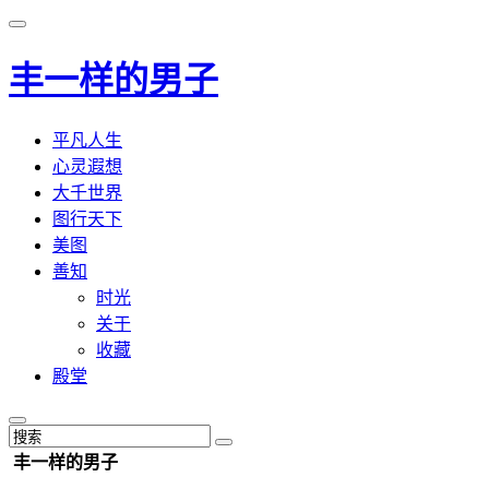
丰一样的男子
平凡人生
心灵遐想
大千世界
图行天下
美图
善知
时光
关于
收藏
殿堂
丰一样的男子