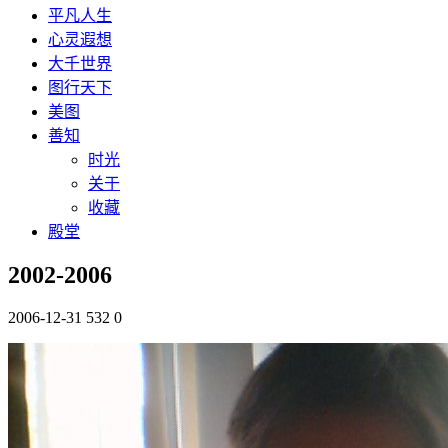
平凡人生
心灵遐想
大千世界
图行天下
美图
善知
时光
关于
收藏
殿堂
2002-2006
2006-12-31
532
0