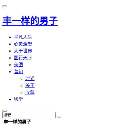
丰一样的男子
平凡人生
心灵遐想
大千世界
图行天下
美图
善知
时光
关于
收藏
殿堂
丰一样的男子