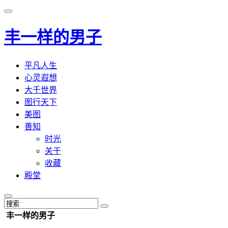
丰一样的男子
平凡人生
心灵遐想
大千世界
图行天下
美图
善知
时光
关于
收藏
殿堂
丰一样的男子