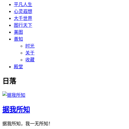
平凡人生
心灵遐想
大千世界
图行天下
美图
善知
时光
关于
收藏
殿堂
日落
据我所知
据我所知，我一无所知！