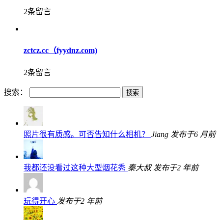
2条留言
zctcz.cc（fyydnz.com)
2条留言
搜索：
照片很有质感。可否告知什么相机？
Jiang
发布于6 月前
我都还没看过这种大型烟花秀
秦大叔
发布于2 年前
玩得开心
发布于2 年前