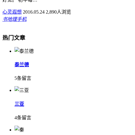
心灵遐想
2016.05.24
2,890人浏览
书
地理
手机
热门文章
泰兰德
5条留言
三亚
4条留言