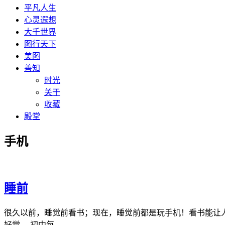
平凡人生
心灵遐想
大千世界
图行天下
美图
善知
时光
关于
收藏
殿堂
手机
睡前
很久以前，睡觉前看书；现在，睡觉前都是玩手机！看书能让
好觉。 初中每…