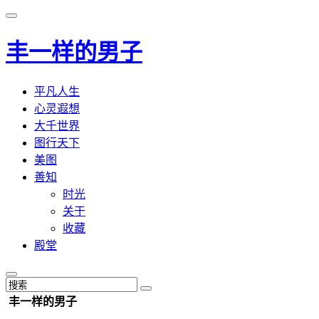
丰一样的男子
平凡人生
心灵遐想
大千世界
图行天下
美图
善知
时光
关于
收藏
殿堂
丰一样的男子